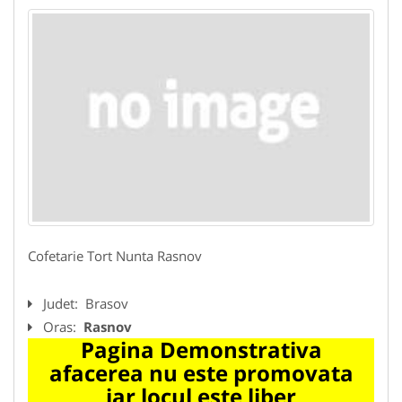
Cofetarie Tort Nunta Rasnov
Judet:
Brasov
Oras:
Rasnov
Pagina Demonstrativa
afacerea nu este promovata
iar locul este liber