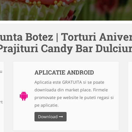
unta Botez | Torturi Aniver
Prajituri Candy Bar Dulciur
au
APLICATIE ANDROID
Aplicatia este GRATUITA si se poate
downloada din market place. Firmele
promovate pe website le puteti regasi si
rt
pe aplicatie.
Download