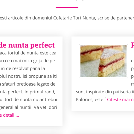
esti articole din domeniul Cofetarie Tort Nunta, scrise de parteneri
de nunta perfect
aca tortul de nunta este cea
P
u cea mai mica grija de pe
e
ruri de rezolvat pana la
p
olul nostru isi propune sa iti
p
 sfaturi pretioase legate de
m
nta perfect. In primul rand,
sunt inspirate din patiseria 
ui tort de nunta nu ar trebui
Kalories, este f
Citeste mai mu
general al nuntii. Va veti dori
 detalii...