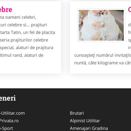
ebre
 oameni celebri,
T
i celebre si... prajituri
d
 tarta Tatin, un fel de placita
f
eria prajiturilor celebre
s
special, alaturi de prajitura
i
timul rand, alaturi de
cunoaşteţi numărul invitaţil
nuntă, câte kilograme va c
eneri
-Utilitar.com
Brutari
Privata.ro
Alpinist Utilitar
-Sport
Amenajari Gradina