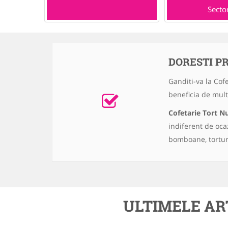
Secto
DORESTI P
Ganditi-va la Cof
beneficia de multe
Cofetarie Tort N
indiferent de ocaz
bomboane, torturi
ULTIMELE AR