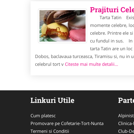
Prajituri Cel
Tarta Tatin Exista
momente celebre, locur
celebre. Printre ele si
cu fundul in sus. In s
tarta Tatin are un loc 
Dobos, baclavaua turceasca, Tiramisu si, nu in ul
celebrul tort v
Citeste mai multe detalii...
Linkuri Utile
Part
Cum platesc
Alpinist
Promovare pe Cofetarie-Tort-Nunta
Clinica-
Termeni si Conditii
Club-De