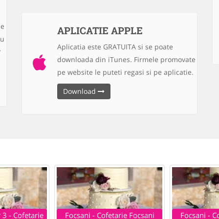
se
APLICATIE APPLE
cu
Aplicatia este GRATUITA si se poate
r
downloada din iTunes. Firmele promovate
pe website le puteti regasi si pe aplicatie.
Download
 3 - Cofetarie
Focsani - Cofetarie Focsani
Focsani - C