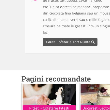
de fructe, tort doboa, savarina, chec
etc.
Fie ca doresti sa mananci preparate
din ciocolata fina belgiana sau un mous
cu lichii si lamai verzi sau o mille foglie 
zmeura pe toate le gasesti intr-un singu
loc.
Cauta Cofetarie Tort Nunta
Pagini recomandate
Pitesti - Cofetarie Pitesti
Bucuresti-Sector