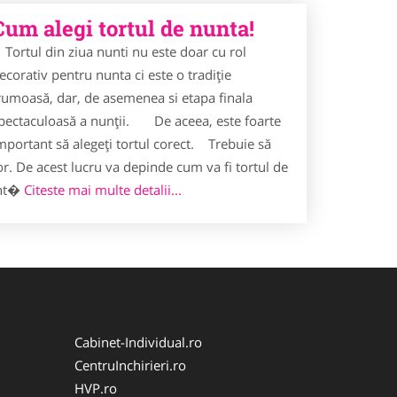
Cum alegi tortul de nunta!
ortul din ziua nunti nu este doar cu rol
ecorativ pentru nunta ci este o tradiţie
rumoasă, dar, de asemenea si etapa finala
pectaculoasă a nunţii. De aceea, este foarte
mportant să alegeţi tortul corect. Trebuie să
or. De acest lucru va depinde cum va fi tortul de
ânt�
Citeste mai multe detalii...
Cabinet-Individual.ro
CentruInchirieri.ro
HVP.ro