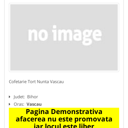
Cofetarie Tort Nunta Vascau
Judet:
Bihor
Oras:
Vascau
Pagina Demonstrativa
afacerea nu este promovata
iar locul este liber