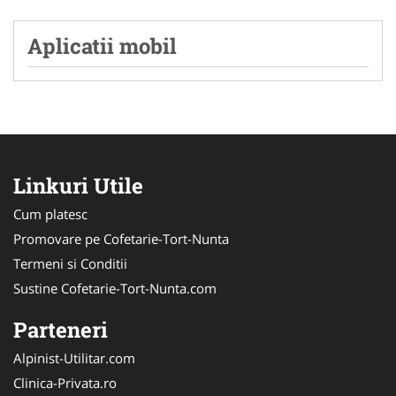
Aplicatii mobil
Linkuri Utile
Cum platesc
Promovare pe Cofetarie-Tort-Nunta
Termeni si Conditii
Sustine Cofetarie-Tort-Nunta.com
Parteneri
Alpinist-Utilitar.com
Clinica-Privata.ro