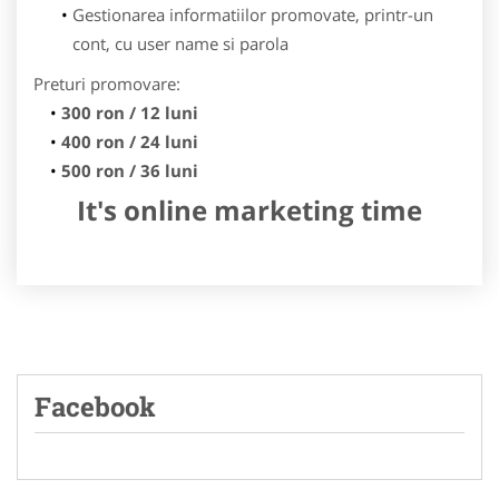
Gestionarea informatiilor promovate, printr-un
cont, cu user name si parola
Preturi promovare:
300 ron / 12 luni
400 ron / 24 luni
500 ron / 36 luni
It's online marketing time
Facebook