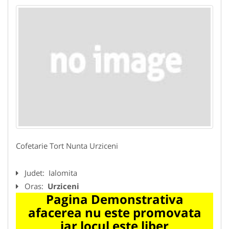
Cofetarie Tort Nunta Urziceni
Judet:
Ialomita
Oras:
Urziceni
Pagina Demonstrativa
afacerea nu este promovata
iar locul este liber