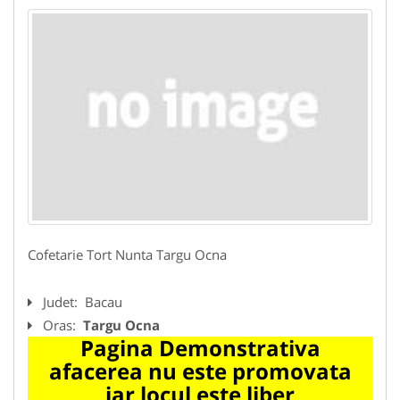
Cofetarie Tort Nunta Targu Ocna
Judet:
Bacau
Oras:
Targu Ocna
Pagina Demonstrativa
afacerea nu este promovata
iar locul este liber