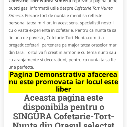
Cofetarie Tort Nunta Simeria
reprezinta pagina unde
puteti gasi informatii utile despre
Cofetarie Tort Nunta
Simeria
. Fiecare tort de nunta e menit sa reflecte
personalitatea mirilor. In acest sens, specialistii nostrii
cu o vasta experienta in cofetarie, Pentru ca nunta ta sa
fie una de poveste, Cofetarie-Tort-Nunta.com ti-a
pregatit cofetarii partenere pe majoritatea oraselor mari
din tara. Tortul va fi creat in armonie cu tema nunti sau
cu aranjamente si decoratiuni, pentru ca nunta ta sa fie
una perfecta.
Pagina Demonstrativa afacerea
nu este promovata iar locul este
liber
Aceasta pagina este
disponibila pentru o
SINGURA Cofetarie-Tort-
Nunta din Orasul selectat