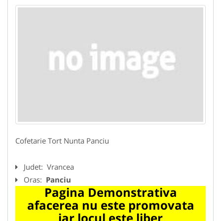
Cofetarie Tort Nunta Panciu
Judet:
Vrancea
Oras:
Panciu
Pagina Demonstrativa
afacerea nu este promovata
iar locul este liber