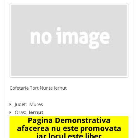
Cofetarie Tort Nunta Iernut
Judet:
Mures
Oras:
Iernut
Pagina Demonstrativa
afacerea nu este promovata
iar locul este liber