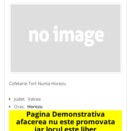
Cofetarie Tort Nunta Horezu
Judet:
Valcea
Oras:
Horezu
Pagina Demonstrativa
afacerea nu este promovata
iar locul este liber