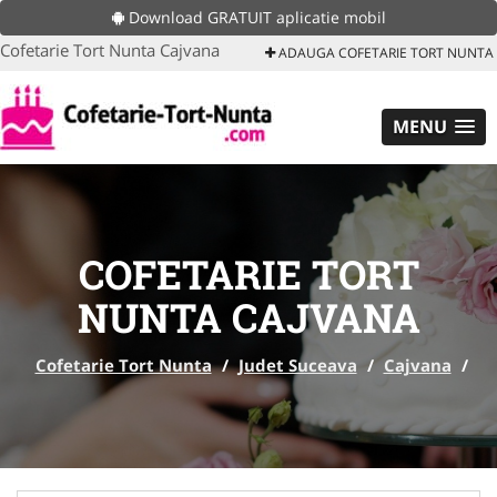
Download GRATUIT aplicatie mobil
Cofetarie Tort Nunta Cajvana
ADAUGA COFETARIE TORT NUNTA
MENU
COFETARIE TORT
NUNTA CAJVANA
Cofetarie Tort Nunta
/
Judet Suceava
/
Cajvana
/