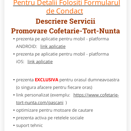
Pentru Detalii Folositi Formularul
de Condact
Descriere Servicii
Promovare Cofetarie-Tort-Nunta
prezenta pe aplicatie pentru mobil - platforma
ANDROID:
link aplicatie
prezenta pe aplicatie pentru mobil - platforma
iOS:
link aplicatie
prezenta
EXCLUSIVA
pentru orasul dumneavoastra
(o singura afacere pentru fiecare oras)
link personalizat (exemplu:
https://www.cofetarie-
tort-nunta.com/pascani
)
optimizare pentru motoare de cautare
prezenta activa pe retelele sociale
suport tehnic