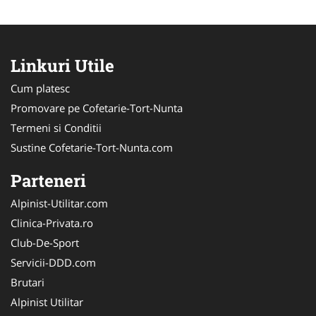
Linkuri Utile
Cum platesc
Promovare pe Cofetarie-Tort-Nunta
Termeni si Conditii
Sustine Cofetarie-Tort-Nunta.com
Parteneri
Alpinist-Utilitar.com
Clinica-Privata.ro
Club-De-Sport
Servicii-DDD.com
Brutari
Alpinist Utilitar