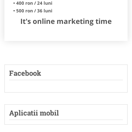
400 ron / 24 luni
500 ron / 36 luni
It's online marketing time
Facebook
Aplicatii mobil