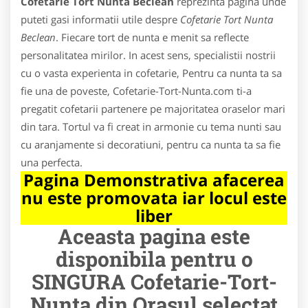
Cofetarie Tort Nunta Beclean
reprezinta pagina unde
puteti gasi informatii utile despre
Cofetarie Tort Nunta
Beclean
. Fiecare tort de nunta e menit sa reflecte
personalitatea mirilor. In acest sens, specialistii nostrii
cu o vasta experienta in cofetarie, Pentru ca nunta ta sa
fie una de poveste, Cofetarie-Tort-Nunta.com ti-a
pregatit cofetarii partenere pe majoritatea oraselor mari
din tara. Tortul va fi creat in armonie cu tema nunti sau
cu aranjamente si decoratiuni, pentru ca nunta ta sa fie
una perfecta.
Pagina Demonstrativa afacerea
nu este promovata iar locul este
liber
Aceasta pagina este
disponibila pentru o
SINGURA Cofetarie-Tort-
Nunta din Orasul selectat