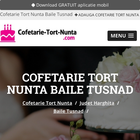
Download GRATUIT aplicatie mobil
Cofetarie Tort Nunta Baile Tusnad
ADAUGA COFETARIE TORT NUNTA
MENU
COFETARIE TORT
NUNTA BAILE TUSNAD
Cofetarie Tort Nunta
/
Judet Harghita
/
Baile Tusnad
/