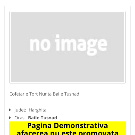
Cofetarie Tort Nunta Baile Tusnad
Judet:
Harghita
Oras:
Baile Tusnad
Pagina Demonstrativa
afacerea nu este promovata