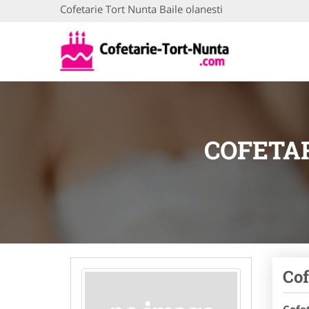
Cofetarie Tort Nunta Baile olanesti
COFETAR
Cof