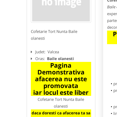
Cofet
Baile 
exper
parte
decor
Cofetarie Tort Nunta Baile
P
olanesti
Judet:
Valcea
Oras:
Baile olanesti
Pagina
Demonstrativa
afacerea nu este
p
promovata
pr
iar locul este liber
Cofetarie Tort Nunta Baile
olanesti
p
daca doresti ca afacerea ta sa
li