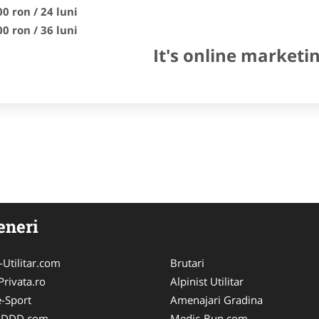
00 ron / 24 luni
00 ron / 36 luni
It's online marketi
eneri
-Utilitar.com
Brutari
Privata.ro
Alpinist Utilitar
-Sport
Amenajari Gradina
i-DDD.com
Medic-Bun.com