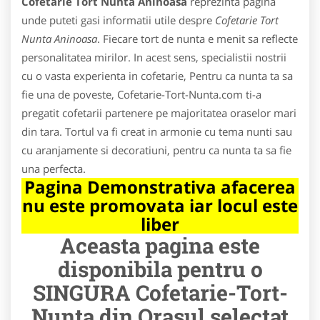
Cofetarie Tort Nunta Aninoasa
reprezinta pagina
unde puteti gasi informatii utile despre
Cofetarie Tort
Nunta Aninoasa
. Fiecare tort de nunta e menit sa reflecte
personalitatea mirilor. In acest sens, specialistii nostrii
cu o vasta experienta in cofetarie, Pentru ca nunta ta sa
fie una de poveste, Cofetarie-Tort-Nunta.com ti-a
pregatit cofetarii partenere pe majoritatea oraselor mari
din tara. Tortul va fi creat in armonie cu tema nunti sau
cu aranjamente si decoratiuni, pentru ca nunta ta sa fie
una perfecta.
Pagina Demonstrativa afacerea
nu este promovata iar locul este
liber
Aceasta pagina este
disponibila pentru o
SINGURA Cofetarie-Tort-
Nunta din Orasul selectat