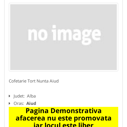
Cofetarie Tort Nunta Aiud
Judet:
Alba
Oras:
Aiud
Pagina Demonstrativa
afacerea nu este promovata
iar locul este liber