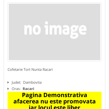
Cofetarie Tort Nunta Racari
Judet:
Dambovita
Oras:
Racari
Pagina Demonstrativa
afacerea nu este promovata
iar locul este liber