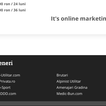
00 ron / 24 luni
00 ron / 36 luni
It's online marketi
eneri
-Utilitar.com
Brutari
Privata.ro
Alpinist Utilitar
-Sport
Amenajari Gradina
i-DDD.com
Medic-Bun.com