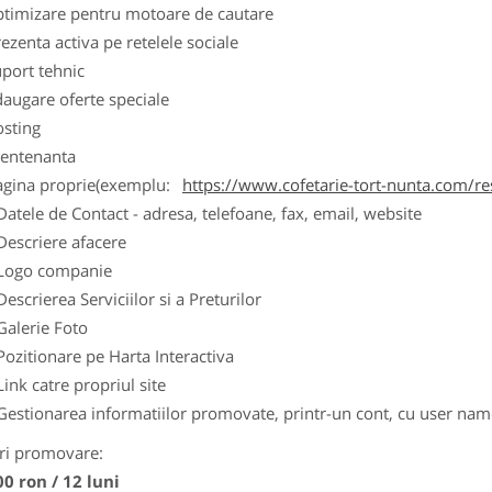
ptimizare pentru motoare de cautare
ezenta activa pe retelele sociale
port tehnic
augare oferte speciale
osting
entenanta
agina proprie(exemplu:
https://www.cofetarie-tort-nunta.com/re
Datele de Contact - adresa, telefoane, fax, email, website
Descriere afacere
Logo companie
Descrierea Serviciilor si a Preturilor
Galerie Foto
Pozitionare pe Harta Interactiva
Link catre propriul site
Gestionarea informatiilor promovate, printr-un cont, cu user nam
ri promovare:
00 ron / 12 luni