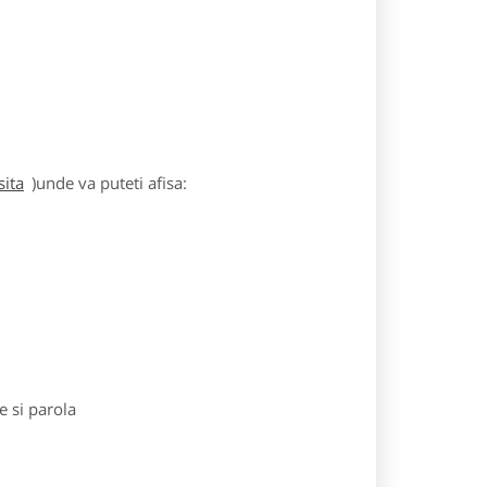
sita
)unde va puteti afisa:
e si parola