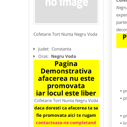
Cofe
Negr
exper
parte
decor
Cofetarie Tort Nunta Negru Voda
P
Judet:
Constanta
Oras:
Negru Voda
Pagina
Demonstrativa
afacerea nu este
promovata
p
iar locul este liber
pr
Cofetarie Tort Nunta Negru Voda
daca doresti ca afacerea ta sa
fie promovata aici te rugam
p
contacteaza-ne completand
li