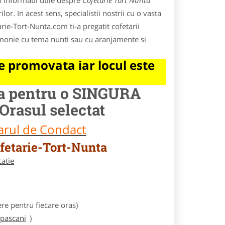
 informatii utile despre
Cofetarie Tort Nunta
lor. In acest sens, specialistii nostrii cu o vasta
rie-Tort-Nunta.com ti-a pregatit cofetarii
armonie cu tema nunti sau cu aranjamente si
 promovata iar locul este
la pentru o SINGURA
Orasul selectat
larul de Condact
fetarie-Tort-Nunta
catie
e pentru fiecare oras)
/pascani
)