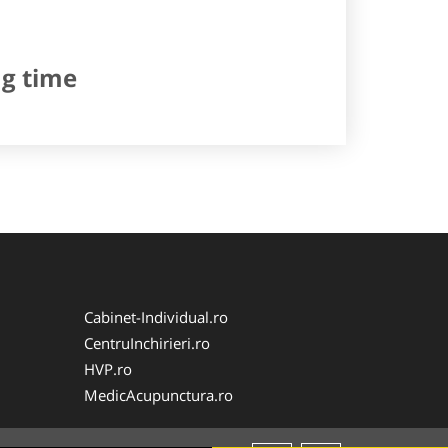
ng time
Cabinet-Individual.ro
CentruInchirieri.ro
HVP.ro
MedicAcupunctura.ro