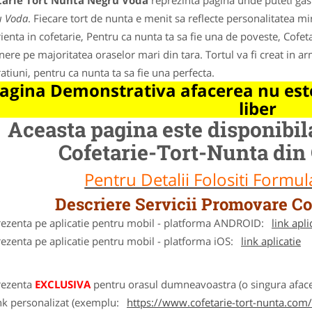
tarie Tort Nunta Negru Voda
reprezinta pagina unde puteti gasi
u Voda
. Fiecare tort de nunta e menit sa reflecte personalitatea miri
ienta in cofetarie, Pentru ca nunta ta sa fie una de poveste, Cofeta
nere pe majoritatea oraselor mari din tara. Tortul va fi creat in 
atiuni, pentru ca nunta ta sa fie una perfecta.
agina Demonstrativa afacerea nu este
liber
Aceasta pagina este disponibi
Cofetarie-Tort-Nunta din 
Pentru Detalii Folositi Formu
Descriere Servicii Promovare Co
rezenta pe aplicatie pentru mobil - platforma ANDROID:
link apli
ezenta pe aplicatie pentru mobil - platforma iOS:
link aplicatie
rezenta
EXCLUSIVA
pentru orasul dumneavoastra (o singura afacer
nk personalizat (exemplu:
https://www.cofetarie-tort-nunta.com