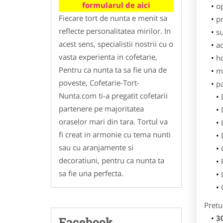
formularul de aici
o
Fiecare tort de nunta e menit sa
pr
reflecte personalitatea mirilor. In
su
acest sens, specialistii nostrii cu o
ad
vasta experienta in cofetarie,
h
Pentru ca nunta ta sa fie una de
m
poveste, Cofetarie-Tort-
p
Nunta.com ti-a pregatit cofetarii
partenere pe majoritatea
oraselor mari din tara. Tortul va
fi creat in armonie cu tema nunti
sau cu aranjamente si
decoratiuni, pentru ca nunta ta
sa fie una perfecta.
Pretu
3
Facebook