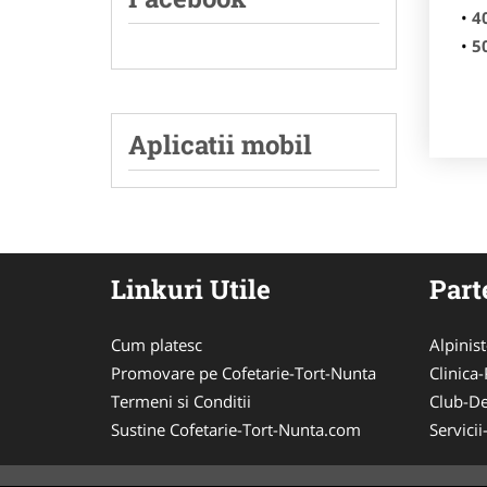
4
5
Aplicatii mobil
Linkuri Utile
Part
Cum platesc
Alpinist
Promovare pe Cofetarie-Tort-Nunta
Clinica-
Termeni si Conditii
Club-De
Sustine Cofetarie-Tort-Nunta.com
Servici