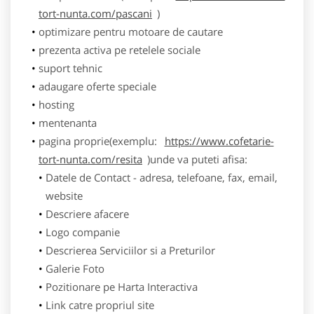
tort-nunta.com/pascani
)
optimizare pentru motoare de cautare
prezenta activa pe retelele sociale
suport tehnic
adaugare oferte speciale
hosting
mentenanta
pagina proprie(exemplu:
https://www.cofetarie-
tort-nunta.com/resita
)unde va puteti afisa:
Datele de Contact - adresa, telefoane, fax, email,
website
Descriere afacere
Logo companie
Descrierea Serviciilor si a Preturilor
Galerie Foto
Pozitionare pe Harta Interactiva
Link catre propriul site