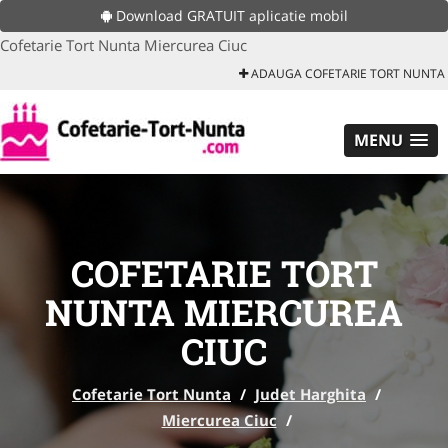
Download GRATUIT aplicatie mobil
Cofetarie Tort Nunta Miercurea Ciuc
ADAUGA COFETARIE TORT NUNTA
MENU
COFETARIE TORT
NUNTA MIERCUREA
CIUC
Cofetarie Tort Nunta
/
Judet Harghita
/
Miercurea Ciuc
/