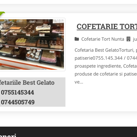
COFETARIE TOR
Cofetarie Tort Nunta
j
Cofetaria Best GelatoTorturi, 
patiserie0755.145.344 / 0744
proaspete ingrediente, Cofeta
produse de cofetarie si patiseri
etariile Best Gelato
ve...
0755145344
0744505749
eneri