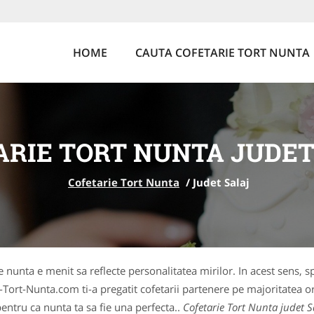
HOME
CAUTA COFETARIE TORT NUNTA
ARIE TORT NUNTA JUDET
Cofetarie Tort Nunta
/
Judet Salaj
de nunta e menit sa reflecte personalitatea mirilor. In acest sens, sp
-Tort-Nunta.com ti-a pregatit cofetarii partenere pe majoritatea or
entru ca nunta ta sa fie una perfecta..
Cofetarie Tort Nunta judet S