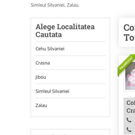
Simleul Silvaniei, Zalau.
Co
Alege Localitatea
Cautata
To
Cehu Silvaniei
PROMOVAT
Crasna
Jibou
Simleul Silvaniei
Cof
Zalau
Cr