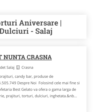
orturi Aniversare |
Dulciuri - Salaj
T NUNTA CRASNA
udet Salaj
Crasna
prajituri, candy bar, produse de
.505.749 Despre Noi Folosind cele mai fine si
fetaria Best Gelato va ofera o gama larga de
e, prajituri, torturi, dulciuri, inghetata.&nb...