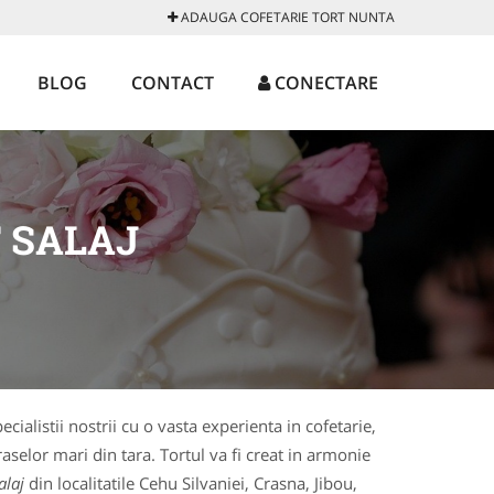
ADAUGA COFETARIE TORT NUNTA
BLOG
CONTACT
CONECTARE
 SALAJ
ecialistii nostrii cu o vasta experienta in cofetarie,
aselor mari din tara. Tortul va fi creat in armonie
alaj
din localitatile Cehu Silvaniei, Crasna, Jibou,