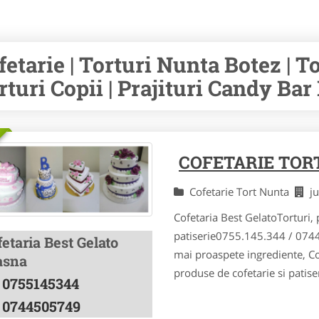
fetarie | Torturi Nunta Botez | T
rturi Copii | Prajituri Candy Bar 
COFETARIE TOR
Cofetarie Tort Nunta
j
Cofetaria Best GelatoTorturi, 
patiserie0755.145.344 / 0744
etaria Best Gelato
mai proaspete ingrediente, Co
asna
produse de cofetarie si patiseri
0755145344
0744505749