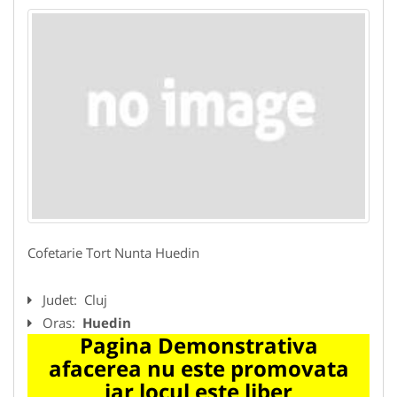
Cofetarie Tort Nunta Huedin
Judet:
Cluj
Oras:
Huedin
Pagina Demonstrativa
afacerea nu este promovata
iar locul este liber