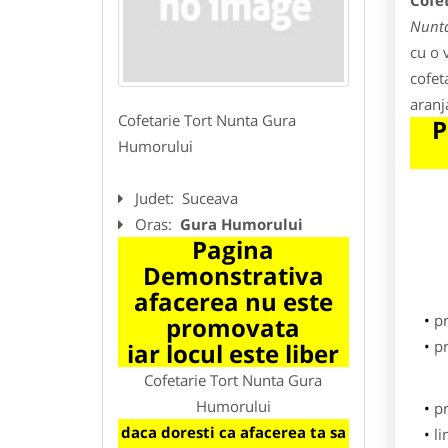
Cofe
Nunt
cu o 
cofet
aranj
Cofetarie Tort Nunta Gura
P
Humorului
Judet:
Suceava
Oras:
Gura Humorului
Pagina
Demonstrativa
afacerea nu este
p
promovata
pr
iar locul este liber
Cofetarie Tort Nunta Gura
Humorului
p
daca doresti ca afacerea ta sa
li