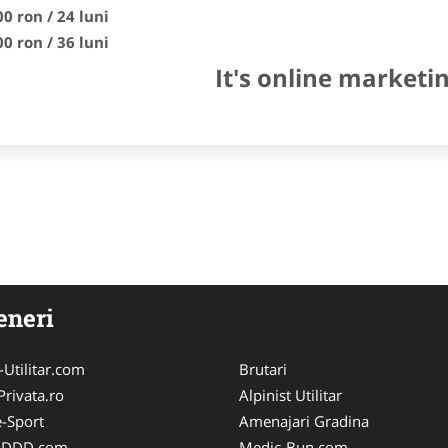
00 ron / 24 luni
00 ron / 36 luni
It's online marketi
eneri
-Utilitar.com
Brutari
Privata.ro
Alpinist Utilitar
-Sport
Amenajari Gradina
i-DDD.com
Medic-Bun.com