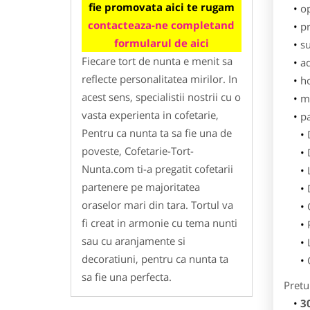
fie promovata aici te rugam
o
contacteaza-ne completand
pr
formularul de aici
su
Fiecare tort de nunta e menit sa
ad
reflecte personalitatea mirilor. In
h
acest sens, specialistii nostrii cu o
m
vasta experienta in cofetarie,
p
Pentru ca nunta ta sa fie una de
poveste, Cofetarie-Tort-
Nunta.com ti-a pregatit cofetarii
partenere pe majoritatea
oraselor mari din tara. Tortul va
fi creat in armonie cu tema nunti
sau cu aranjamente si
decoratiuni, pentru ca nunta ta
sa fie una perfecta.
Pretu
3