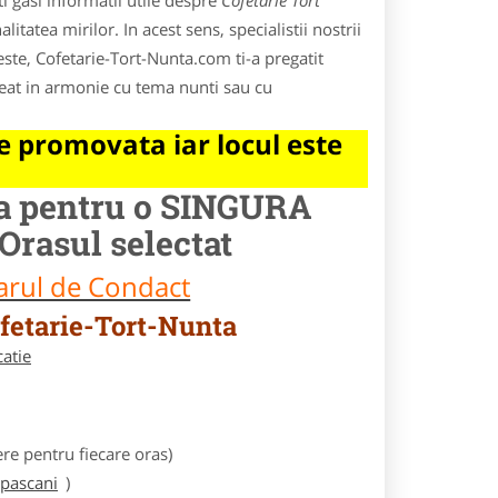
 gasi informatii utile despre
Cofetarie Tort
itatea mirilor. In acest sens, specialistii nostrii
este, Cofetarie-Tort-Nunta.com ti-a pregatit
creat in armonie cu tema nunti sau cu
 promovata iar locul este
la pentru o SINGURA
Orasul selectat
larul de Condact
fetarie-Tort-Nunta
catie
e pentru fiecare oras)
/pascani
)