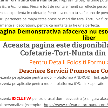
tarie Tort Nunta Gura Humorului
reprezinta pagina unde puteti
a Gura Humorului
. Fiecare tort de nunta e menit sa reflecte personal
vasta experienta in cofetarie, Pentru ca nunta ta sa fie una de pov
arii partenere pe majoritatea oraselor mari din tara. Tortul va fi 
amente si decoratiuni, pentru ca nunta ta sa fie una perfecta.
agina Demonstrativa afacerea nu este
liber
Aceasta pagina este disponibi
Cofetarie-Tort-Nunta din 
Pentru Detalii Folositi Formu
Descriere Servicii Promovare Co
rezenta pe aplicatie pentru mobil - platforma ANDROID:
link apli
ezenta pe aplicatie pentru mobil - platforma iOS:
link aplicatie
rezenta
EXCLUSIVA
pentru orasul dumneavoastra (o singura afacer
nk personalizat (exemplu:
https://www.cofetarie-tort-nunta.com