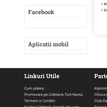
4
5
Facebook
Aplicatii mobil
Linkuri Utile
Part
Cum platesc
Alpinist
Promovare pe Cofetarie-Tort-Nunta
Clinica-
Termeni si Conditii
Club-De
Sustine Cofetarie-Tort-Nunta.com
Servici