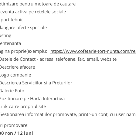
ptimizare pentru motoare de cautare
ezenta activa pe retelele sociale
port tehnic
augare oferte speciale
osting
entenanta
agina proprie(exemplu:
https://www.cofetarie-tort-nunta.com/re
Datele de Contact - adresa, telefoane, fax, email, website
Descriere afacere
Logo companie
Descrierea Serviciilor si a Preturilor
Galerie Foto
Pozitionare pe Harta Interactiva
Link catre propriul site
Gestionarea informatiilor promovate, printr-un cont, cu user nam
ri promovare:
00 ron / 12 luni