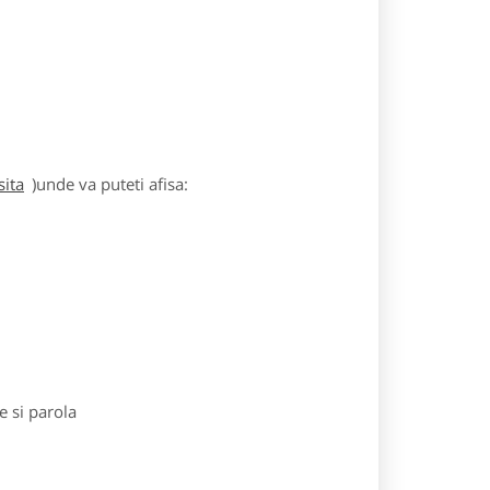
sita
)unde va puteti afisa:
e si parola