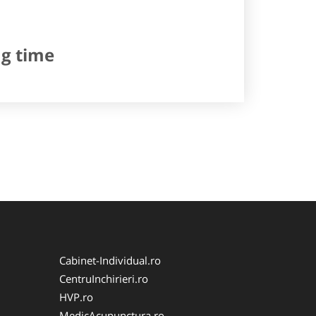
ng time
Cabinet-Individual.ro
CentruInchirieri.ro
HVP.ro
MedicAcupunctura.ro