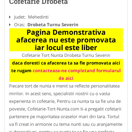
Cofetarie Drobeta
Judet:
Mehedinti
Oras:
Drobeta Turnu Severin
Pagina Demonstrativa
afacerea nu este promovata
iar locul este liber
Cofetarie Tort Nunta Drobeta Turnu Severin
daca doresti ca afacerea ta sa fie promovata aici
te rugam
contacteaza-ne completand formularul
de aici
Fiecare tort de nunta e menit sa reflecte personalitatea
mirilor. In acest sens, specialistii nostrii cu o vasta
experienta in cofetarie, Pentru ca nunta ta sa fie una de
poveste, Cofetarie-Tort-Nunta.com ti-a pregatit cofetarii
partenere pe majoritatea oraselor mari din tara. Tortul
va fi creat in armonie cu tema nunti sau cu aranjamente
si decoratiuni, pentru ca nunta ta sa fie una perfecta.