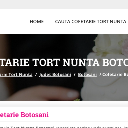
HOME
CAUTA COFETARIE TORT NUNTA
TARIE TORT NUNTA BOT
arie Tort Nunta
/
Judet Botosani
/
Botosani
/
Cofetarie B
etarie Botosani