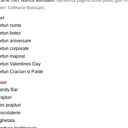
tarie Tort Nunta Botosani
reprezinta pagina unde puteti gasi in
ani
: Cofetarie Botosani.
ri
rturi nunta
rturi botez
rturi aniversare
rturi corporate
rturi majorat
orturi Valentines Day
rturi Craciun si Paste
use
andy Bar
ajituri
ni prajituri
iocolaterie
nghetata