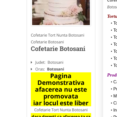
Cofe
Botos
Tortu
To
To
Cofetarie Tort Nunta Botosani
To
Cofetarie Botosani
To
Cofetarie Botosani
To
T
Judet:
Botosani
To
Oras:
Botosani
Pagina
Prod
Demonstrativa
C
afacerea nu este
Pr
promovata
Mi
iar locul este liber
C
Cofetarie Tort Nunta Botosani
I
daca doresti ca afacerea ta sa