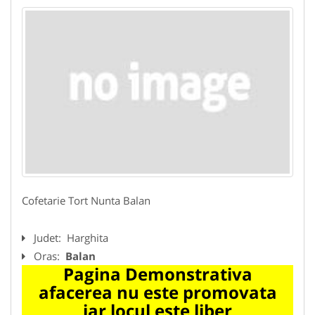
Cofetarie Tort Nunta Balan
Judet:
Harghita
Oras:
Balan
Pagina Demonstrativa
afacerea nu este promovata
iar locul este liber