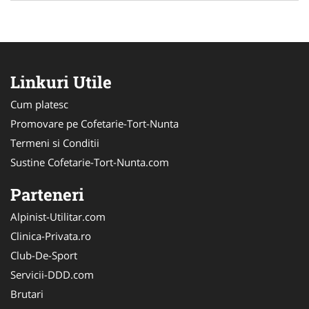
Linkuri Utile
Cum platesc
Promovare pe Cofetarie-Tort-Nunta
Termeni si Conditii
Sustine Cofetarie-Tort-Nunta.com
Parteneri
Alpinist-Utilitar.com
Clinica-Privata.ro
Club-De-Sport
Servicii-DDD.com
Brutari