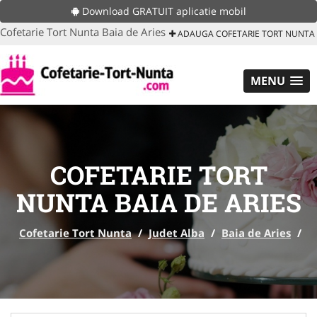
Download GRATUIT aplicatie mobil
Cofetarie Tort Nunta Baia de Aries
ADAUGA COFETARIE TORT NUNTA
MENU
COFETARIE TORT
NUNTA BAIA DE ARIES
Cofetarie Tort Nunta
/
Judet Alba
/
Baia de Aries
/