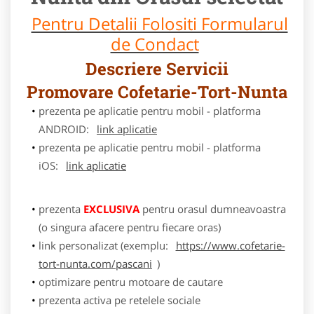
Pentru Detalii Folositi Formularul
de Condact
Descriere Servicii
Promovare Cofetarie-Tort-Nunta
prezenta pe aplicatie pentru mobil - platforma
ANDROID:
link aplicatie
prezenta pe aplicatie pentru mobil - platforma
iOS:
link aplicatie
prezenta
EXCLUSIVA
pentru orasul dumneavoastra
(o singura afacere pentru fiecare oras)
link personalizat (exemplu:
https://www.cofetarie-
tort-nunta.com/pascani
)
optimizare pentru motoare de cautare
prezenta activa pe retelele sociale