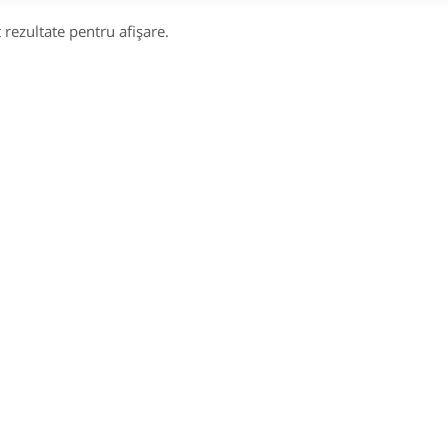
 rezultate pentru afişare.