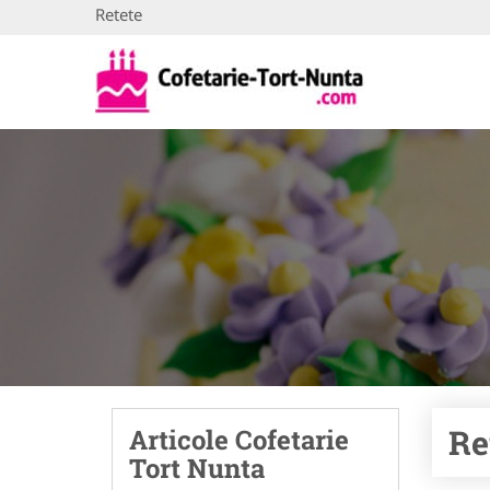
Retete
Re
Articole Cofetarie
Tort Nunta