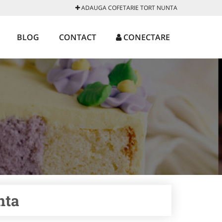
ADAUGA COFETARIE TORT NUNTA
BLOG
CONTACT
CONECTARE
nta