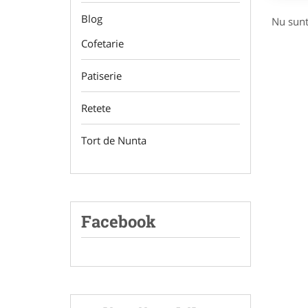
Blog
Nu sunt
Cofetarie
Patiserie
Retete
Tort de Nunta
Facebook