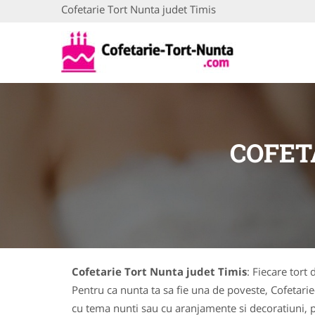
Cofetarie Tort Nunta judet Timis
COFET
Cofetarie Tort Nunta judet Timis
: Fiecare tort 
Pentru ca nunta ta sa fie una de poveste, Cofetarie
cu tema nunti sau cu aranjamente si decoratiuni, p