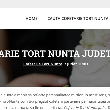
HOME
CAUTA COFETARIE TORT NUNTA
ARIE TORT NUNTA JUDET
Cofetarie Tort Nunta
/
Judet Timis
de nunta e menit sa reflecte personalitatea mirilor. In acest sens, sp
-Tort-Nunta.com ti-a pregatit cofetarii partenere pe majoritatea or
entru ca nunta ta sa fie una perfecta..
Cofetarie Tort Nunta judet T