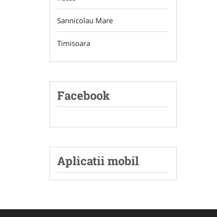
Sannicolau Mare
Timisoara
Facebook
Aplicatii mobil