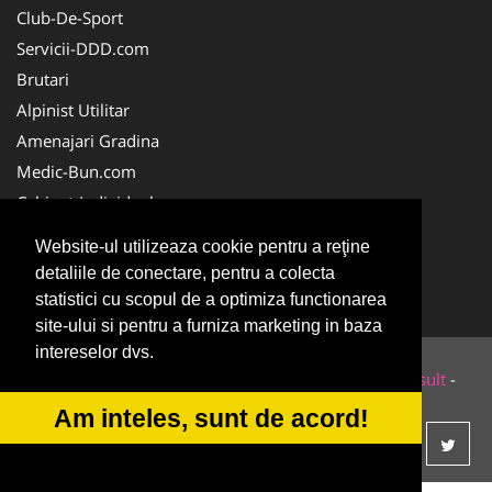
Club-De-Sport
Servicii-DDD.com
Brutari
Alpinist Utilitar
Amenajari Gradina
Medic-Bun.com
Cabinet-Individual.ro
CentruInchirieri.ro
Website-ul utilizeaza cookie pentru a reţine
HVP.ro
detaliile de conectare, pentru a colecta
MedicAcupunctura.ro
statistici cu scopul de a optimiza functionarea
site-ului si pentru a furniza marketing in baza
intereselor dvs.
© 2014-2026 Powered by
VilonMedia
&
Tokaido Consult
-
ANPC
SOL
Am inteles, sunt de acord!