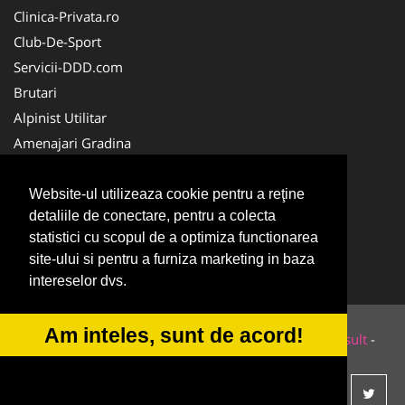
Clinica-Privata.ro
Club-De-Sport
Servicii-DDD.com
Brutari
Alpinist Utilitar
Amenajari Gradina
Medic-Bun.com
Cabinet-Individual.ro
Website-ul utilizeaza cookie pentru a reţine
detaliile de conectare, pentru a colecta
CentruInchirieri.ro
statistici cu scopul de a optimiza functionarea
HVP.ro
site-ului si pentru a furniza marketing in baza
MedicAcupunctura.ro
intereselor dvs.
Am inteles, sunt de acord!
© 2014-2026 Powered by
VilonMedia
&
Tokaido Consult
-
ANPC
SOL