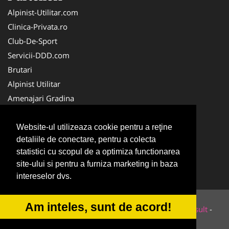
Alpinist-Utilitar.com
Clinica-Privata.ro
Club-De-Sport
Servicii-DDD.com
Brutari
Alpinist Utilitar
Amenajari Gradina
Medic-Bun.com
Cabinet-Individual.ro
Website-ul utilizeaza cookie pentru a reţine
detaliile de conectare, pentru a colecta
CentruInchirieri.ro
statistici cu scopul de a optimiza functionarea
HVP.ro
site-ului si pentru a furniza marketing in baza
MedicAcupunctura.ro
intereselor dvs.
Am inteles, sunt de acord!
© 2014-2026 Powered by
VilonMedia
&
Tokaido Consult
-
ANPC
SOL